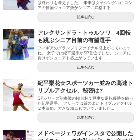
は終わりを迎えました。 来季は女子シングルにロシ
アの怪物ジュニア勢がシニアに昇格する...
記事を読む
アレクサンドラ・トゥルソワ 4回転
も跳ぶシニア目前の有望選手
フィギアのグランプリファイナル盛上がっています
ね。 女子では紀平選手がSP首位でした。 シニアに
負けずジュニアも盛上がっています...
記事を読む
紀平梨花☆スポーツカー並みの高速ト
リプルアクセル、秘密は?
GPシリーズ初参戦のNHK杯で見事な逆転優勝を飾っ
た紀平選手。 フリーでは質のよいトリプルアクセル
２本決め、大きな加点もついていました...
記事を読む
メドベージェワがインスタで公開した