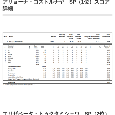
アリョーナ・コストルナヤ SP（1位）スコア
詳細
エリザベータ・トゥクタミシェワ SP（2位）