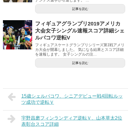
ナンデス選手が引退します。 ...
記事を読む
フィギュアグランプリ2019アメリカ
大会女子シングル速報スコア詳細シェ
ルバコワ逆転V
フィギュアスケートグランプリシリーズ第1戦アメリ
カ大会が開幕しました。 気になる結果とスコア詳細
を速報します。 女子シングルの注...
記事を読む
15歳シェルバコワ、シニアデビュー戦4回転ルッ
ツ成功で逆転Ｖ
宇野昌磨フィンランディア逆転Ｖ、山本草太2位
表彰台スコア詳細