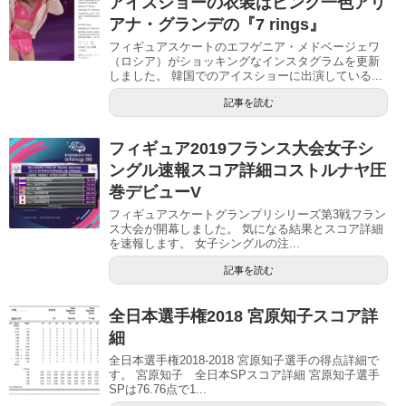
アイスショーの衣装はピンク一色アリ
アナ・グランデの『7 rings』
フィギュアスケートのエフゲニア・メドベージェワ
（ロシア）がショッキングなインスタグラムを更新
しました。 韓国でのアイスショーに出演している...
記事を読む
フィギュア2019フランス大会女子シ
ングル速報スコア詳細コストルナヤ圧
巻デビューV
フィギュアスケートグランプリシリーズ第3戦フラン
ス大会が開幕しました。 気になる結果とスコア詳細
を速報します。 女子シングルの注...
記事を読む
全日本選手権2018 宮原知子スコア詳
細
全日本選手権2018-2018 宮原知子選手の得点詳細で
す。 宮原知子 全日本SPスコア詳細 宮原知子選手
SPは76.76点で1...