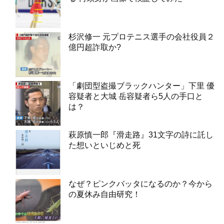
杉沢修一 元プロテニス選手の会社役員２
億円超詐取か?
「劇団型盗撮ブラックハンター」下里 優
容疑者と大城 岳容疑者ら5人の手口と
は？
萩原慎一郎『滑走路』31文字の詩に託し
た想いといじめと死
なぜ？ピンクバッタになるのか？今から
の夏休み自由研究！