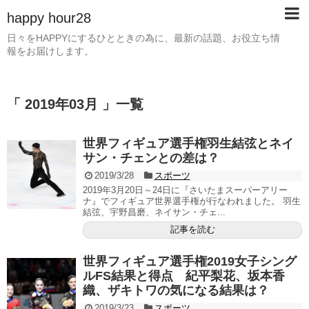
happy hour28
日々をHAPPYにするひとときの為に、最新の話題、お役立ち情
報をお届けします。
「 2019年03月 」一覧
世界フィギュア選手権羽生結弦とネイ
サン・チェンとの差は？
2019/3/28
スポーツ
2019年3月20日～24日に『さいたまスーパーアリー
ナ』でフィギュア世界選手権が行なわれました。 羽生
結弦、宇野昌磨、ネイサン・チェ...
記事を読む
世界フィギュア選手権2019女子シング
ルFS結果と得点 紀平梨花、坂本香
織、ザキトワの気になる結果は？
2019/3/23
スポーツ