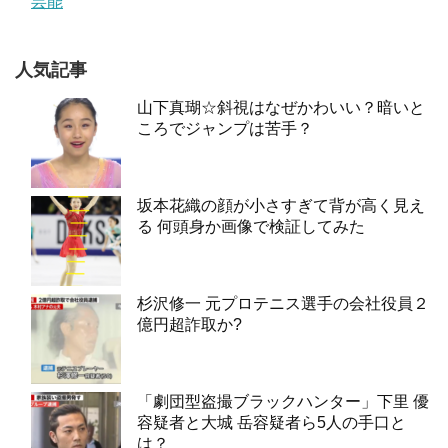
芸能
人気記事
山下真瑚☆斜視はなぜかわいい？暗いと
ころでジャンプは苦手？
坂本花織の顔が小さすぎて背が高く見え
る 何頭身か画像で検証してみた
杉沢修一 元プロテニス選手の会社役員２
億円超詐取か?
「劇団型盗撮ブラックハンター」下里 優
容疑者と大城 岳容疑者ら5人の手口と
は？