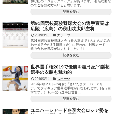
和歌山の「ジョックロック」があります。 有名な曲な
のでご存知の方もいると思います。 ...
記事を読む
第91回選抜高校野球大会の選手宣誓は
広陵（広島）の秋山功太郎主将
2019/3/16
スポーツ
第91回選抜高校野球大会（春の選抜ですね）の組み合
わせ抽選会が3月15日（金）に行われ、対戦カード・
組み合わせ日程が決まりました。 注...
記事を読む
世界選手権2019で優勝を狙う紀平梨花
選手の衣装も魅力的
2019/3/14
スポーツ
2019年3月20日～24日に『さいたまスーパーアリー
ナ』でフィギュア世界選手権が行なわれます。(もう目
前です。） 紀平梨花選手は世界...
記事を読む
ユニバーシアード冬季大会ロシア勢を