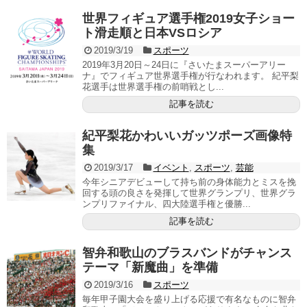
世界フィギュア選手権2019女子ショー
ト滑走順と日本VSロシア
2019/3/19
スポーツ
2019年3月20日～24日に『さいたまスーパーアリー
ナ』でフィギュア世界選手権が行なわれます。 紀平梨
花選手は世界選手権の前哨戦とし...
記事を読む
紀平梨花かわいいガッツポーズ画像特
集
2019/3/17
イベント
,
スポーツ
,
芸能
今年シニアデビューして持ち前の身体能力とミスを挽
回する頭の良さを発揮して世界グランプリ、世界グラ
ンプリファイナル、四大陸選手権と優勝...
記事を読む
智弁和歌山のブラスバンドがチャンス
テーマ「新魔曲」を準備
2019/3/16
スポーツ
毎年甲子園大会を盛り上げる応援で有名なものに智弁