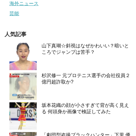
海外ニュース
芸能
人気記事
山下真瑚☆斜視はなぜかわいい？暗いと
ころでジャンプは苦手？
杉沢修一 元プロテニス選手の会社役員２
億円超詐取か?
坂本花織の顔が小さすぎて背が高く見え
る 何頭身か画像で検証してみた
「劇団型盗撮ブラックハンター」下里 優