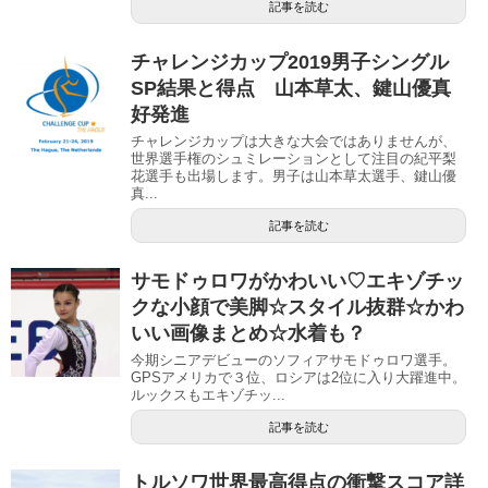
記事を読む
チャレンジカップ2019男子シングル
SP結果と得点 山本草太、鍵山優真
好発進
チャレンジカップは大きな大会ではありませんが、
世界選手権のシュミレーションとして注目の紀平梨
花選手も出場します。男子は山本草太選手、鍵山優
真...
記事を読む
サモドゥロワがかわいい♡エキゾチッ
クな小顔で美脚☆スタイル抜群☆かわ
いい画像まとめ☆水着も？
今期シニアデビューのソフィアサモドゥロワ選手。
GPSアメリカで３位、ロシアは2位に入り大躍進中。
ルックスもエキゾチッ...
記事を読む
トルソワ世界最高得点の衝撃スコア詳