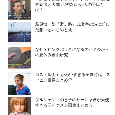
容疑者と大城 岳容疑者ら5人の手口と
は？
萩原慎一郎『滑走路』31文字の詩に託し
た想いといじめと死
なぜ？ピンクバッタになるのか？今から
の夏休み自由研究！
コストルナヤ かわいすぎる子供時代、ス
ッピン画像まとめ♡
プルシェンコの息子のサーシャ君が天使
すぎる♡イケメン画像まとめ☆