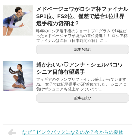
メドベージェワがロシア杯ファイナル
SP1位、FS2位、僅差で総合1位世界
選手権の切符は？
昨年のロシア選手権のショートプログラムで14位だ
ったメドベージェワが復活の首位発進！！ ロシア杯
ファイナルは21日（日本時間22日）に...
記事を読む
超かわいい♡アンナ・シェルバコワ
シニア目前有望選手
フィギアのグランプリファイナル盛上がっています
ね。 女子では紀平選手がSP首位でした。 シニアに
負けずジュニアも盛上がっています...
記事を読む
なぜ？ピンクバッタになるのか？今からの夏休