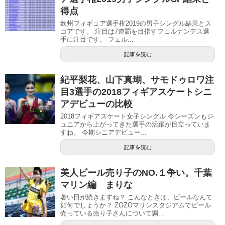
得点
欧州フィギュア選手権2019の男子シングル結果とス
コアです。 注目は7連覇を目指すフェルナンデス選
手に注目です。 フェル...
記事を読む
紀平梨花、山下真瑚、サモドゥロワ注
目3選手の2018フィギアスケートシニ
アデビューの比較
2018フィギアスケート女子シングル 今シーズンもジ
ュニアから上がってきた選手の活躍が目立っていま
すね。 今期シニアデビュー...
記事を読む
美人ビール売り子のNO.１争い。千葉
マリン編 まりな
暑い日が続きますね？ こんなときは、ビールなんて
如何でしょうか？ ZOZOマリンスタジアムでビール
売っている売り子さんについて調...