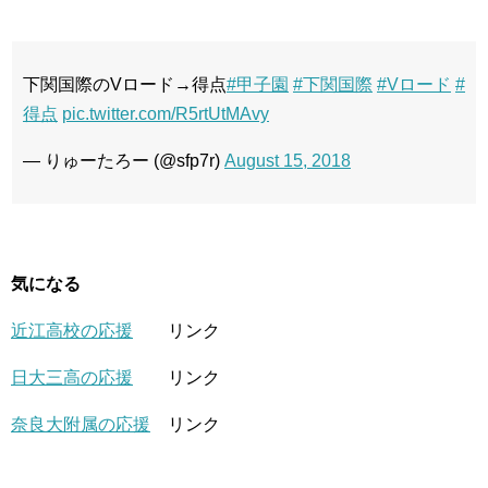
下関国際のVロード→得点
#甲子園
#下関国際
#Vロード
#
得点
pic.twitter.com/R5rtUtMAvy
— りゅーたろー (@sfp7r)
August 15, 2018
気になる
近江高校の応援
リンク
日大三高の応援
リンク
奈良大附属の応援
リンク