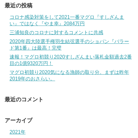
最近の投稿
コロナ感染対策をして2021一番マグロ『すしざんま
い』ではなく『やま幸』2084万円
三浦知良のコロナに対するコメントに共感
2020年四大陸選手権羽生結弦選手のショパン『バラー
ド第1番』は最高！完璧
速報！マグロ初競り2020すしざんまい落札金額過去2番
目の1億9320万円！
マグロ初競り2020気になる漁師の取り分。まずは昨年
2019年のおさらい。
最近のコメント
アーカイブ
2021年