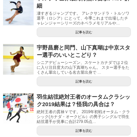
細
凄すぎるジャンプです。 アレクサンドラ・トルソワ
選手（ロシア）にとって、今季これまで出場したチ
ャレンジャーシリーズのネペラメモリアルや...
記事を読む
宇野昌磨と同門、山下真瑚は中京スタ
ー選手のいいとこどり？
シニアデビューシーズン、スケートカナダでは２位
に入り注目度大の山下真瑚ちゃん。 スター選手をた
くさん輩出している名古屋出身で ...
記事を読む
羽生結弦絶対王者のオータムクラシッ
ク2019結果は？怪我の具合は？
絶対王者の貫禄Ｖです。 2019年初戦オータム・クラ
シック(カナダ・オークビル）の男子シングルで羽生
結弦選手が見事に合計279.05点...
記事を読む