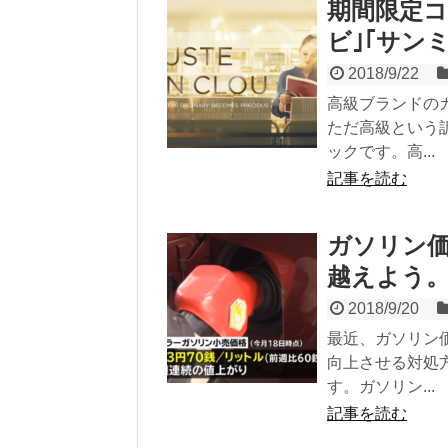
期間限定コ
ビ｣｢サン
2018/9/22
高級ブランドの
ただ高級という
ックです。高...
記事を読む
ガソリン
越えよう
2018/9/20
最近、ガソリン
向上させる対処
す。ガソリン...
記事を読む