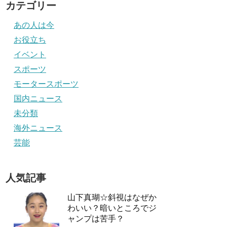
カテゴリー
あの人は今
お役立ち
イベント
スポーツ
モータースポーツ
国内ニュース
未分類
海外ニュース
芸能
人気記事
山下真瑚☆斜視はなぜか
わいい？暗いところでジ
ャンプは苦手？