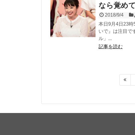
なら覚め
2018/9/4
本日9月4日23
いで』は注目で
ル」...
記事を読む