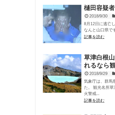
樋田容疑者
2018/9/30
8月12日に逃亡
なんと山口県です
記事を読む
草津白根山
れるなら
2018/9/29
気象庁は、群馬
た。 観光名所
火警戒...
記事を読む