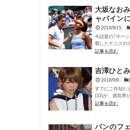
大坂なお
ャバイン
2018/9/15
今話題の｢サー
覇したテニスの大
記事を読む
吉澤ひと
2018/9/9
すでにご存知だ
(33)が、酒気帯
記事を読む
パンのフェ