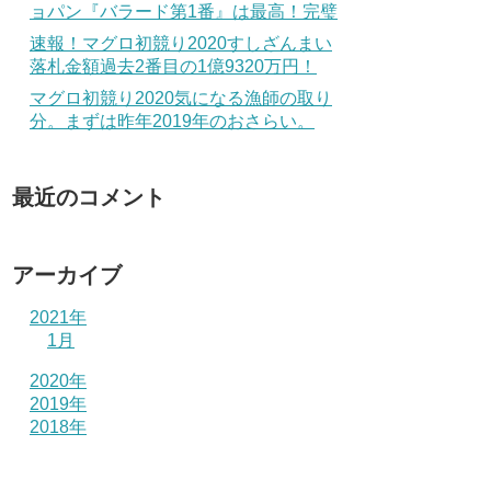
ョパン『バラード第1番』は最高！完璧
速報！マグロ初競り2020すしざんまい
落札金額過去2番目の1億9320万円！
マグロ初競り2020気になる漁師の取り
分。まずは昨年2019年のおさらい。
最近のコメント
アーカイブ
2021年
1月
2020年
2019年
2018年