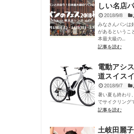
しい名店
2018/9/8
みなさんパンは
があるというこ
本最大級の...
記事を読む
電動アシス
道スイス
2018/9/7
暑い夏も終わり
でサイクリングで
記事を読む
土岐田麗