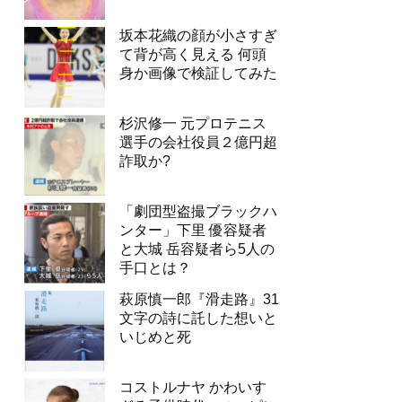
坂本花織の顔が小さすぎ
て背が高く見える 何頭
身か画像で検証してみた
杉沢修一 元プロテニス
選手の会社役員２億円超
詐取か?
「劇団型盗撮ブラックハ
ンター」下里 優容疑者
と大城 岳容疑者ら5人の
手口とは？
萩原慎一郎『滑走路』31
文字の詩に託した想いと
いじめと死
コストルナヤ かわいす