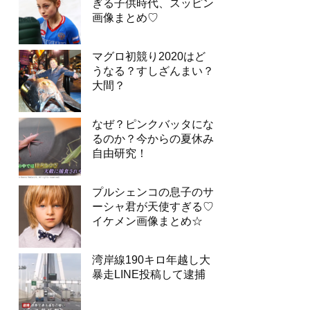
ぎる子供時代、スッピン
画像まとめ♡
マグロ初競り2020はど
うなる？すしざんまい？
大間？
なぜ？ピンクバッタにな
るのか？今からの夏休み
自由研究！
プルシェンコの息子のサ
ーシャ君が天使すぎる♡
イケメン画像まとめ☆
湾岸線190キロ年越し大
暴走LINE投稿して逮捕