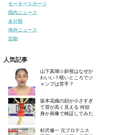
モータースポーツ
国内ニュース
未分類
海外ニュース
芸能
人気記事
山下真瑚☆斜視はなぜか
わいい？暗いところでジ
ャンプは苦手？
坂本花織の顔が小さすぎ
て背が高く見える 何頭
身か画像で検証してみた
杉沢修一 元プロテニス