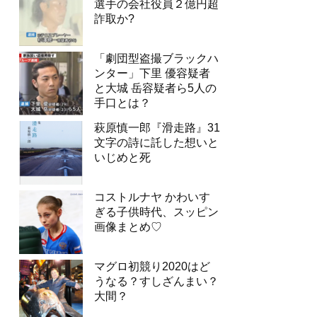
選手の会社役員２億円超
詐取か?
「劇団型盗撮ブラックハ
ンター」下里 優容疑者
と大城 岳容疑者ら5人の
手口とは？
萩原慎一郎『滑走路』31
文字の詩に託した想いと
いじめと死
コストルナヤ かわいす
ぎる子供時代、スッピン
画像まとめ♡
マグロ初競り2020はど
うなる？すしざんまい？
大間？