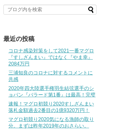
最近の投稿
コロナ感染対策をして2021一番マグロ
『すしざんまい』ではなく『やま幸』
2084万円
三浦知良のコロナに対するコメントに
共感
2020年四大陸選手権羽生結弦選手のシ
ョパン『バラード第1番』は最高！完璧
速報！マグロ初競り2020すしざんまい
落札金額過去2番目の1億9320万円！
マグロ初競り2020気になる漁師の取り
分。まずは昨年2019年のおさらい。