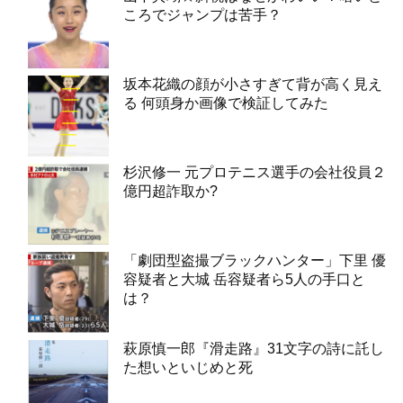
ころでジャンプは苦手？
坂本花織の顔が小さすぎて背が高く見え
る 何頭身か画像で検証してみた
杉沢修一 元プロテニス選手の会社役員２
億円超詐取か?
「劇団型盗撮ブラックハンター」下里 優
容疑者と大城 岳容疑者ら5人の手口と
は？
萩原慎一郎『滑走路』31文字の詩に託し
た想いといじめと死