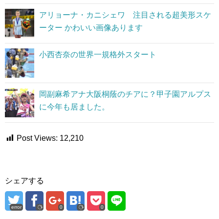
アリョーナ・カニシェワ 注目される超美形スケ
ーター かわいい画像あります
小西杏奈の世界一規格外スタート
岡副麻希アナ大阪桐蔭のチアに？甲子園アルプス
に今年も居ました。
Post Views:
12,210
シェアする
error
0
0