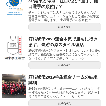
SP結果と得点 注目の紀平選手、樋
口選手の順位は？
チャレンジカップは大きな大会ではありませんが、
世界選手権のシュミレーションとして注目の紀平梨
花選手が出場します。 世界選手権の前哨戦で...
記事を読む
箱根駅伝2020連合本気で勝ちに行き
ます。奇跡の原スタイル復活
2020年箱根駅伝がスタートしました。 お正月の風物
詩です。箱根駅伝が新春の季語になってもおかしく
ないほど、多くの人が楽しみにしている...
記事を読む
箱根駅伝2019学生連合チームの結果
詳細
2019年箱根駅伝に学生連合チームとして結束して精
一杯戦ったメンバーの結果を紹介します。 実力を十
分に発揮できなかったメンバーもいるで...
記事を読む