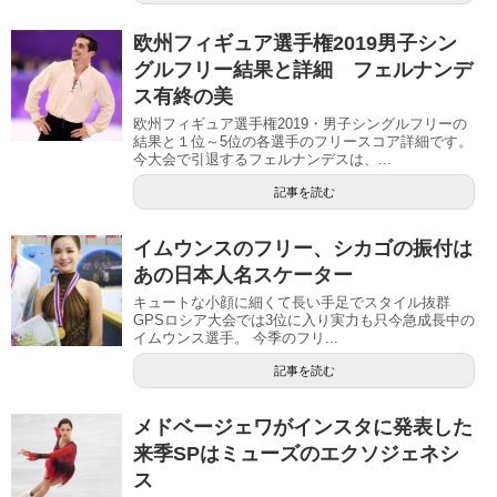
欧州フィギュア選手権2019男子シン
グルフリー結果と詳細 フェルナンデ
ス有終の美
欧州フィギュア選手権2019・男子シングルフリーの
結果と１位～5位の各選手のフリースコア詳細です。
今大会で引退するフェルナンデスは、...
記事を読む
イムウンスのフリー、シカゴの振付は
あの日本人名スケーター
キュートな小顔に細くて長い手足でスタイル抜群
GPSロシア大会では3位に入り実力も只今急成長中の
イムウンス選手。 今季のフリ...
記事を読む
メドベージェワがインスタに発表した
来季SPはミューズのエクソジェネシ
ス