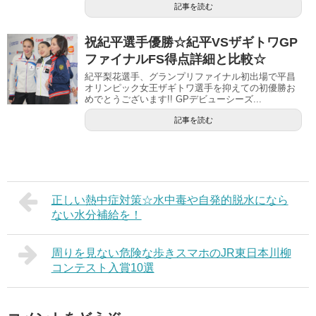
記事を読む
祝紀平選手優勝☆紀平VSザギトワGP
ファイナルFS得点詳細と比較☆
紀平梨花選手、グランプリファイナル初出場で平昌
オリンピック女王ザギトワ選手を抑えての初優勝お
めでとうございます!! GPデビューシーズ...
記事を読む
正しい熱中症対策☆水中毒や自発的脱水になら
ない水分補給を！
周りを見ない危険な歩きスマホのJR東日本川柳
コンテスト入賞10選