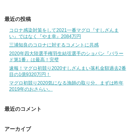
最近の投稿
コロナ感染対策をして2021一番マグロ『すしざんま
い』ではなく『やま幸』2084万円
三浦知良のコロナに対するコメントに共感
2020年四大陸選手権羽生結弦選手のショパン『バラー
ド第1番』は最高！完璧
速報！マグロ初競り2020すしざんまい落札金額過去2番
目の1億9320万円！
マグロ初競り2020気になる漁師の取り分。まずは昨年
2019年のおさらい。
最近のコメント
アーカイブ