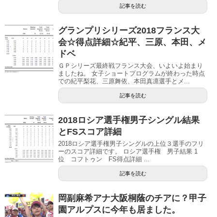
記事を読む
グランプリシリーズ2018フランス大
会☆得点詳細☆紀平、三原、本田、メ
ドベ
ＧＰシリーズ最終戦フランス大会、いよいよ始まり
ましたね。 女子ショートプログラムが終わった時点
での紀平梨花、三原舞依、本田真凛選手とメ...
記事を読む
2018ロシア選手権男子シングル結果
とFSスコア詳細
2018ロシア選手権男子シングルの上位３選手のフリ
ーのスコア詳細です。 ロシア選手権 男子結果 1
位 コフトゥン FS得点詳細 ...
記事を読む
岡副麻希アナ大阪桐蔭のチアに？甲子
園アルプスに今年も居ました。