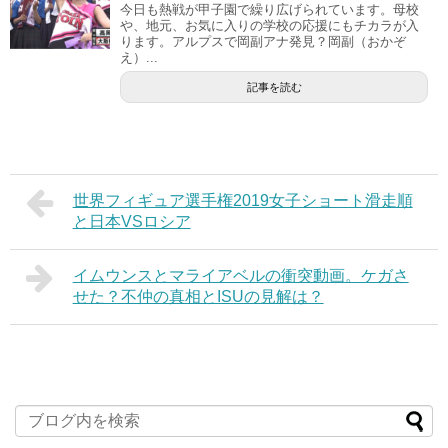
今日も熱戦が甲子園で繰り広げられています。母校
や、地元、お気に入りの学校の応援にもチカラが入
ります。アルプスで岡副アナ発見？岡副（おかぞ
え）...
記事を読む
世界フィギュア選手権2019女子ショート滑走順
と日本VSロシア
イムウンスとマライアベルの衝突動画。ケガさ
せた？不仲の真相とISUの見解は？