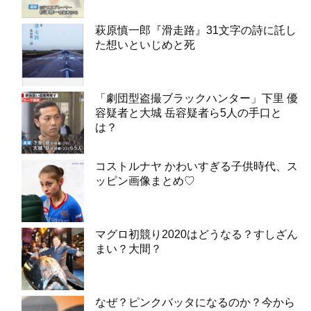
萩原慎一郎『滑走路』31文字の詩に託し
た想いといじめと死
「劇団型盗撮ブラックハンター」下里 優
容疑者と大城 岳容疑者ら5人の手口と
は？
コストルナヤ かわいすぎる子供時代、ス
ッピン画像まとめ♡
マグロ初競り2020はどうなる？すしざん
まい？大間？
なぜ？ピンクバッタになるのか？今から