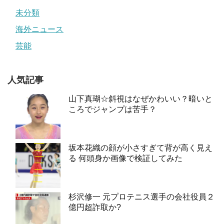
未分類
海外ニュース
芸能
人気記事
山下真瑚☆斜視はなぜかわいい？暗いと
ころでジャンプは苦手？
坂本花織の顔が小さすぎて背が高く見え
る 何頭身か画像で検証してみた
杉沢修一 元プロテニス選手の会社役員２
億円超詐取か?