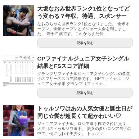
大坂なおみ世界ランク1位となってど
う変わる？年収、待遇、スポンサー
なおみちゃん世界ランク1位となりました。 全米オ
ープン、全豪オープンとメジャー大会を制しまし
た。 若干21歳です。これからまだ伸...
記事を読む
GPファイナルジュニア女子シングル
結果とFSスコア詳細
グランプリファイナルジュニア女子シングルの各選
手のフリーのスコア詳細です。 GPファイナル ジ
ュニア女子結果 グランプリファイナ...
記事を読む
トゥルソワはあの人気女優と誕生日が
同じ☆髪が超長くて超かわいい♡
ジュニアファイナル、ロシア選手権で２位に入り、
大注目のトゥルソワ選手。 美女の多いロシア選手の
中で、例にもれず美少女。 トゥルソ...