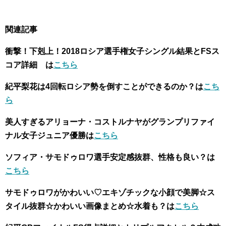
関連記事
衝撃！下剋上！2018ロシア選手権女子シングル結果とFSス
コア詳細 は
こちら
紀平梨花は4回転ロシア勢を倒すことができるのか？は
こち
ら
美人すぎるアリョーナ・コストルナヤがグランプリファイ
ナル女子ジュニア優勝は
こちら
ソフィア・サモドゥロワ選手安定感抜群、性格も良い？は
こちら
サモドゥロワがかわいい♡エキゾチックな小顔で美脚☆ス
タイル抜群☆かわいい画像まとめ☆水着も？は
こちら