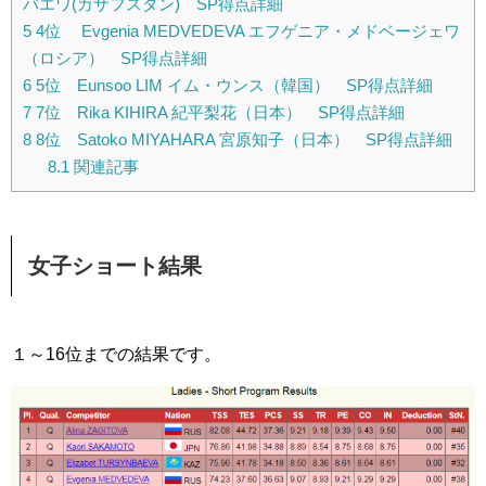
バエワ(カザフスタン) SP得点詳細
5
4位 Evgenia MEDVEDEVA エフゲニア・メドベージェワ
（ロシア） SP得点詳細
6
5位 Eunsoo LIM イム・ウンス（韓国） SP得点詳細
7
7位 Rika KIHIRA 紀平梨花（日本） SP得点詳細
8
8位 Satoko MIYAHARA 宮原知子（日本） SP得点詳細
8.1
関連記事
女子ショート結果
１～16位までの結果です。