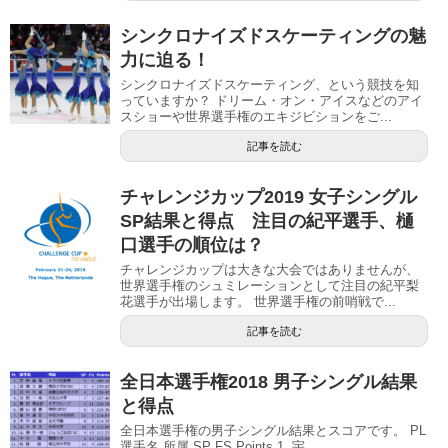
シンクロナイズドスケーティングの魅
力に迫る！
シンクロナイズドスケーティング、という競技を知
っていますか？ ドリーム・オン・アイスなどのアイ
スショーや世界選手権のエキジビションをご...
記事を読む
チャレンジカップ2019 女子シングル
SP結果と得点 注目の紀平選手、樋
口選手の順位は？
チャレンジカップは大きな大会ではありませんが、
世界選手権のシュミレーションとして注目の紀平梨
花選手が出場します。 世界選手権の前哨戦で...
記事を読む
全日本選手権2018 男子シングル結果
と得点
全日本選手権の男子シングル結果とスコアです。 PL
選手名 所属 SP FS Points 1. 宇 ...