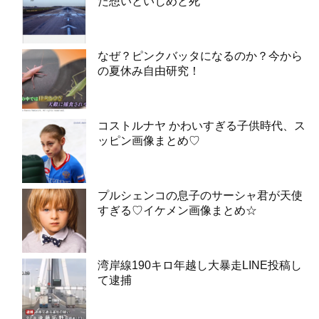
た想いといじめと死
なぜ？ピンクバッタになるのか？今から
の夏休み自由研究！
コストルナヤ かわいすぎる子供時代、ス
ッピン画像まとめ♡
プルシェンコの息子のサーシャ君が天使
すぎる♡イケメン画像まとめ☆
湾岸線190キロ年越し大暴走LINE投稿し
て逮捕