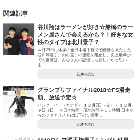
関連記事
谷川翔はラーメンが好き☆船橋のラー
メン屋さんで会えるかも？！好きな女
性のタイプは北川景子？
４月29日に体操の全日本選手権で初優勝を果たした
谷川翔選手。内村選手の連覇を阻止し、史上最年少
での優勝は、みなさんの記憶にも新しいかと思い
ま...
記事を読む
グランプリファイナル2018☆FS滑走
順、放送予定☆
バンクーバー（カナダ） １２月7日（金）～ １２月
９日（日） ※日本時間＝現地時間＋１７時間 日本か
らのファナリストは以下の５選手...
記事を読む