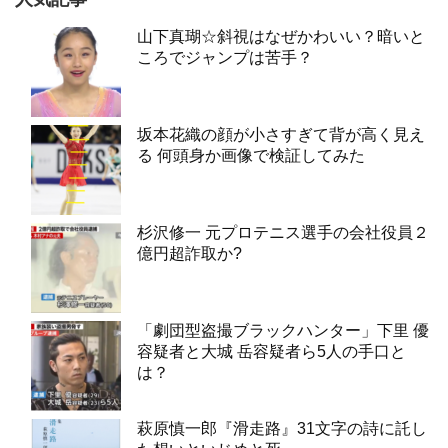
山下真瑚☆斜視はなぜかわいい？暗いと
ころでジャンプは苦手？
坂本花織の顔が小さすぎて背が高く見え
る 何頭身か画像で検証してみた
杉沢修一 元プロテニス選手の会社役員２
億円超詐取か?
「劇団型盗撮ブラックハンター」下里 優
容疑者と大城 岳容疑者ら5人の手口と
は？
萩原慎一郎『滑走路』31文字の詩に託し