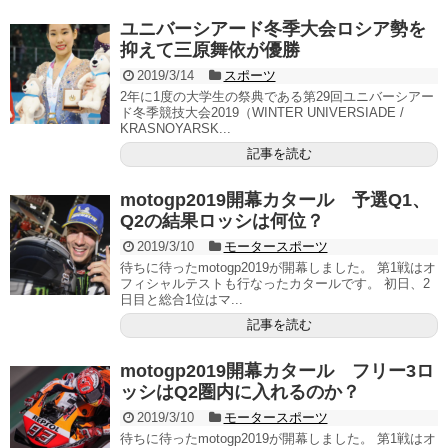
ユニバーシアード冬季大会ロシア勢を
抑えて三原舞依が優勝
2019/3/14
スポーツ
2年に1度の大学生の祭典である第29回ユニバーシアー
ド冬季競技大会2019（WINTER UNIVERSIADE /
KRASNOYARSK...
記事を読む
motogp2019開幕カタール 予選Q1、
Q2の結果ロッシは何位？
2019/3/10
モータースポーツ
待ちに待ったmotogp2019が開幕しました。 第1戦はオ
フィシャルテストも行なったカタールです。 初日、2
日目と総合1位はマ...
記事を読む
motogp2019開幕カタール フリー3ロ
ッシはQ2圏内に入れるのか？
2019/3/10
モータースポーツ
待ちに待ったmotogp2019が開幕しました。 第1戦はオ