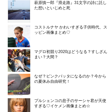
萩原慎一郎『滑走路』31文字の詩に託し
た想いといじめと死
コストルナヤ かわいすぎる子供時代、ス
ッピン画像まとめ♡
マグロ初競り2020はどうなる？すしざん
まい？大間？
なぜ？ピンクバッタになるのか？今から
の夏休み自由研究！
プルシェンコの息子のサーシャ君が天使
すぎる♡イケメン画像まとめ☆