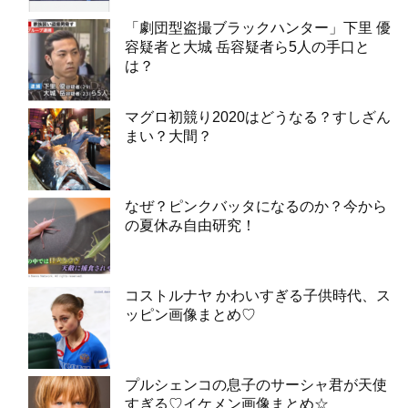
「劇団型盗撮ブラックハンター」下里 優
容疑者と大城 岳容疑者ら5人の手口と
は？
マグロ初競り2020はどうなる？すしざん
まい？大間？
なぜ？ピンクバッタになるのか？今から
の夏休み自由研究！
コストルナヤ かわいすぎる子供時代、ス
ッピン画像まとめ♡
プルシェンコの息子のサーシャ君が天使
すぎる♡イケメン画像まとめ☆