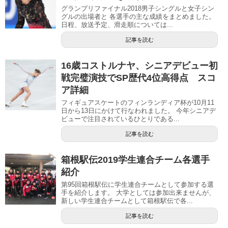
グランプリファイナル2018男子シングルと女子シン
グルの出場者と 各選手の主な成績をまとめました。
日程、放送予定、滑走順については...
記事を読む
16歳コストルナヤ、シニアデビュー初
戦完璧演技でSP歴代4位高得点 スコ
ア詳細
フィギュアスケートのフィンランディア杯が10月11
日から13日にかけて行なわれました。 今年シニアデ
ビューで注目されているひとりである...
記事を読む
箱根駅伝2019学生連合チーム各選手
紹介
第95回箱根駅伝に学生連合チームとして参加する選
手を紹介します。 大学としては参加出来ませんが、
新しい学生連合チームとして箱根駅伝で各...
記事を読む