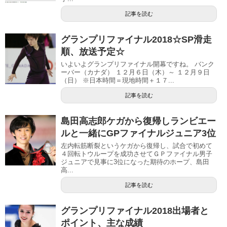
記事を読む
グランプリファイナル2018☆SP滑走
順、放送予定☆
いよいよグランプリファイナル開幕ですね。 バンク
ーバー（カナダ） １２月６日（木）～ １２月９日
（日） ※日本時間＝現地時間＋１７...
記事を読む
島田高志郎ケガから復帰しランビエー
ルと一緒にGPファイナルジュニア3位
左内転筋断裂というケガから復帰し、試合で初めて
４回転トウループを成功させてＧＰファイナル男子
ジュニアで見事に3位になった期待のホープ、島田
高...
記事を読む
グランプリファイナル2018出場者と
ポイント、主な成績