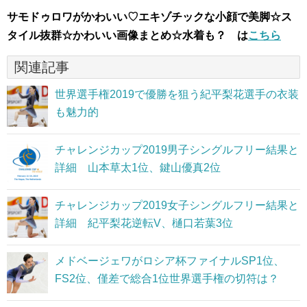
サモドゥロワがかわいい♡エキゾチックな小顔で美脚☆ス
タイル抜群☆かわいい画像まとめ☆水着も？ は
こちら
関連記事
世界選手権2019で優勝を狙う紀平梨花選手の衣装
も魅力的
チャレンジカップ2019男子シングルフリー結果と
詳細 山本草太1位、鍵山優真2位
チャレンジカップ2019女子シングルフリー結果と
詳細 紀平梨花逆転V、樋口若葉3位
メドベージェワがロシア杯ファイナルSP1位、
FS2位、僅差で総合1位世界選手権の切符は？