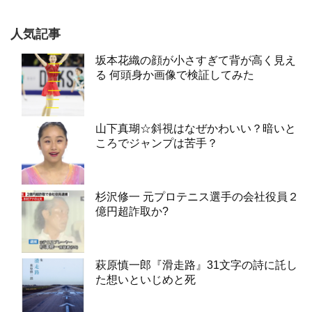
人気記事
坂本花織の顔が小さすぎて背が高く見え
る 何頭身か画像で検証してみた
山下真瑚☆斜視はなぜかわいい？暗いと
ころでジャンプは苦手？
杉沢修一 元プロテニス選手の会社役員２
億円超詐取か?
萩原慎一郎『滑走路』31文字の詩に託し
た想いといじめと死