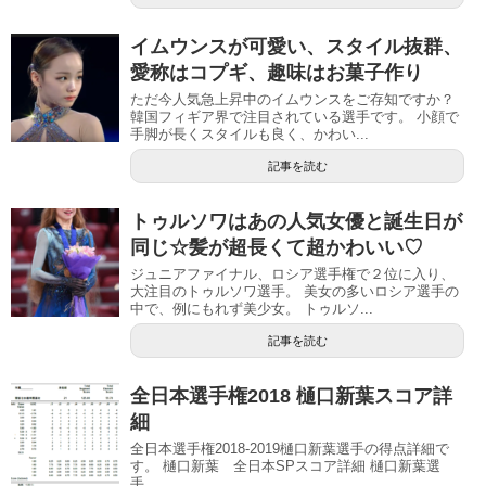
イムウンスが可愛い、スタイル抜群、
愛称はコプギ、趣味はお菓子作り
ただ今人気急上昇中のイムウンスをご存知ですか？
韓国フィギア界で注目されている選手です。 小顔で
手脚が長くスタイルも良く、かわい...
記事を読む
トゥルソワはあの人気女優と誕生日が
同じ☆髪が超長くて超かわいい♡
ジュニアファイナル、ロシア選手権で２位に入り、
大注目のトゥルソワ選手。 美女の多いロシア選手の
中で、例にもれず美少女。 トゥルソ...
記事を読む
全日本選手権2018 樋口新葉スコア詳
細
全日本選手権2018-2019樋口新葉選手の得点詳細で
す。 樋口新葉 全日本SPスコア詳細 樋口新葉選
手...