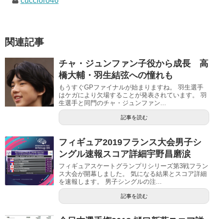
cuccioro46
関連記事
チャ・ジュンファン子役から成長 高
橋大輔・羽生結弦への憧れも
もうすぐGPファイナルが始まりますね。 羽生選手
はケガにより欠場することが発表されています。 羽
生選手と同門のチャ・ジュンファン...
記事を読む
フィギュア2019フランス大会男子シ
ングル速報スコア詳細宇野昌磨涙
フィギュアスケートグランプリシリーズ第3戦フラン
ス大会が開幕しました。 気になる結果とスコア詳細
を速報します。 男子シングルの注...
記事を読む