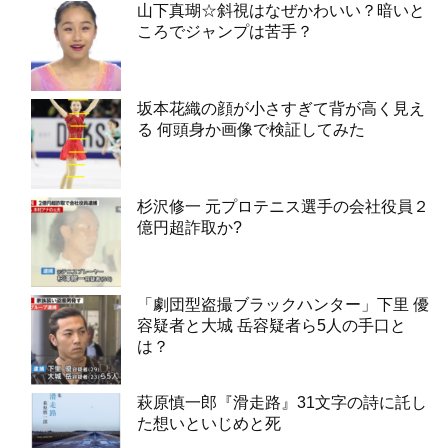
山下真瑚☆斜視はなぜかわいい？暗いと
ころでジャンプは苦手？
坂本花織の顔が小さすぎて背が高く見え
る 何頭身か画像で検証してみた
杉沢修一 元プロテニス選手の会社役員２
億円超詐取か?
「劇団型盗撮ブラックハンター」下里 優
容疑者と大城 岳容疑者ら5人の手口と
は？
萩原慎一郎『滑走路』31文字の詩に託し
た想いといじめと死