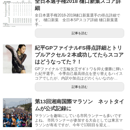
全日本選手権2018 樋口新葉スコア詳
細
全日本選手権2018-2019樋口新葉選手の得点詳細で
す。 樋口新葉 全日本SPスコア詳細 樋口新葉選
手...
記事を読む
紀平GPファイナルFS得点詳細とトリ
プルアクセル２本成功してたらスコア
はどうなってた？！
GPファイナルで五輪女王ザギトワを抑え優勝に輝い
た紀平選手。 今季自己最高得点を塗り替えるハイス
コアでしたが、内訳や加点はどのくらいなのか...
記事を読む
第13回湘南国際マラソン ネットタイ
ムが公式記録に
マラソンを趣味にしている市民ランナーも多いです
よね。 市民ランナーが参加する大会としては東京マ
ラソンが有名ですが、今年で13回目を迎え...