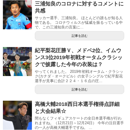
三浦知良のコロナに対するコメントに
共感
サッカー選手、三浦知良。 ほとんどの誰もが知る人
物である。 コロナウィルスが猛威を振るっている中
で、この三浦知良の言葉に...
記事を読む
紀平梨花圧勝Ｖ、メドベ2位、イムウ
ンス3位2019年初戦オータムクラシッ
クで披露した今年の衣装は？
やってくれました。 2019年初戦オータム・クラシッ
ク(カナダ・オークビル）の女子シングルで紀平梨花
選手が見事に合計２２４・１６点の圧...
記事を読む
高橋大輔2018西日本選手権得点詳細
と大会結果☆
間もなくフィギュアスケートの全日本選手権が行わ
れますね。（12月21日～12月24日） 今年の注目選手
の一人が高橋大輔選手ですね。 ...