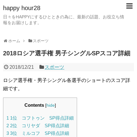
happy hour28
日々をHAPPYにするひとときの為に、最新の話題、お役立ち情
報をお届けします。
ホーム
スポーツ
2018ロシア選手権 男子シングルSPスコア詳細
2018/12/21
スポーツ
ロシア選手権・男子シングル各選手のショートのスコア詳
細です。
Contents
[
hide
]
1
1位 コフトゥン SP得点詳細
2
2位 コリヤダ SP得点詳細
3
3位 ミルコフ SP得点詳細