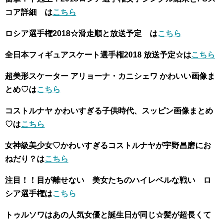
コア詳細 は
こちら
ロシア選手権2018☆滑走順と放送予定 は
こちら
全日本フィギュアスケート選手権2018 放送予定☆は
こちら
超美形スケーター アリョーナ・カニシェワ かわいい画像ま
とめ♡は
こちら
コストルナヤ かわいすぎる子供時代、スッピン画像まとめ
♡は
こちら
女神級美少女♡かわいすぎるコストルナヤが宇野昌磨にお
ねだり？は
こちら
注目！！目が離せない 美女たちのハイレベルな戦い ロ
シア選手権は
こちら
トゥルソワはあの人気女優と誕生日が同じ☆髪が超長くて