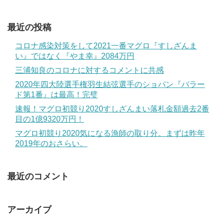
最近の投稿
コロナ感染対策をして2021一番マグロ『すしざんま
い』ではなく『やま幸』2084万円
三浦知良のコロナに対するコメントに共感
2020年四大陸選手権羽生結弦選手のショパン『バラー
ド第1番』は最高！完璧
速報！マグロ初競り2020すしざんまい落札金額過去2番
目の1億9320万円！
マグロ初競り2020気になる漁師の取り分。まずは昨年
2019年のおさらい。
最近のコメント
アーカイブ