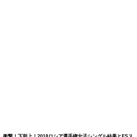
衝撃！下剋上！2018ロシア選手権女子シングル結果とFSス