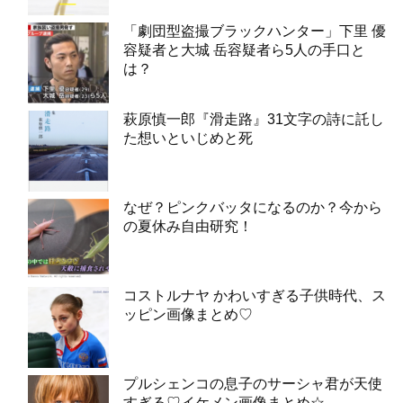
「劇団型盗撮ブラックハンター」下里 優
容疑者と大城 岳容疑者ら5人の手口と
は？
萩原慎一郎『滑走路』31文字の詩に託し
た想いといじめと死
なぜ？ピンクバッタになるのか？今から
の夏休み自由研究！
コストルナヤ かわいすぎる子供時代、ス
ッピン画像まとめ♡
プルシェンコの息子のサーシャ君が天使
すぎる♡イケメン画像まとめ☆