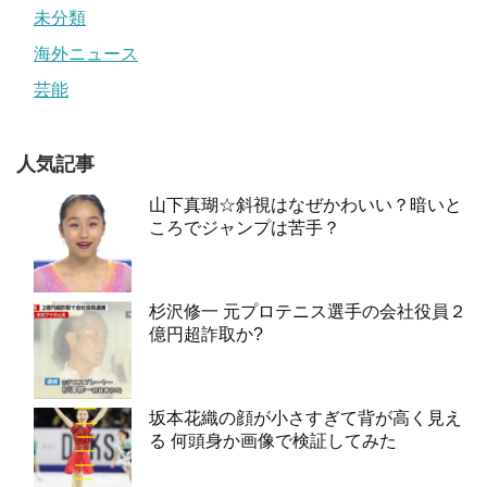
未分類
海外ニュース
芸能
人気記事
山下真瑚☆斜視はなぜかわいい？暗いと
ころでジャンプは苦手？
杉沢修一 元プロテニス選手の会社役員２
億円超詐取か?
坂本花織の顔が小さすぎて背が高く見え
る 何頭身か画像で検証してみた