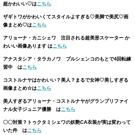
超かわいい♡は
こちら
ザギトワがかわいくてスタイルよすぎる♡美脚で美尻♡画
像まとめ♡は
こちら
アリョーナ・カニシェワ 注目される超美形スケーター か
わいい画像あります は
こちら
アナスタシア・タラカノワ プルシェンコのもとで4回転練
習中 は
こちら
コストルナヤはかわいい？美人？まるで女神♡美しすぎる
画像まとめ☆は
こちら
美人すぎるアリョーナ・コストルナヤがグランプリファイ
ナル女子ジュニア優勝 は
こちら
〇〇対策？トゥクタミシェワの妖艶CA衣装が実は変わって
いた件 は
こちら