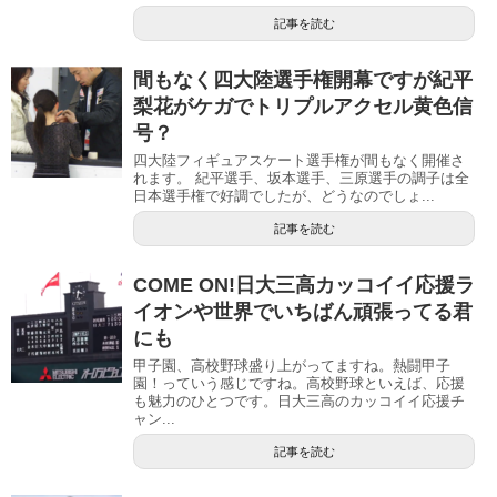
記事を読む
間もなく四大陸選手権開幕ですが紀平
梨花がケガでトリプルアクセル黄色信
号？
四大陸フィギュアスケート選手権が間もなく開催さ
れます。 紀平選手、坂本選手、三原選手の調子は全
日本選手権で好調でしたが、どうなのでしょ...
記事を読む
COME ON!日大三高カッコイイ応援ラ
イオンや世界でいちばん頑張ってる君
にも
甲子園、高校野球盛り上がってますね。熱闘甲子
園！っていう感じですね。高校野球といえば、応援
も魅力のひとつです。日大三高のカッコイイ応援チ
ャン...
記事を読む