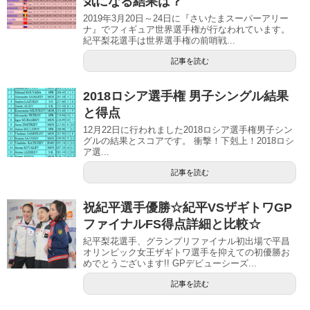
気になる結果は？
2019年3月20日～24日に『さいたまスーパーアリー
ナ』でフィギュア世界選手権が行なわれています。
紀平梨花選手は世界選手権の前哨戦...
記事を読む
2018ロシア選手権 男子シングル結果
と得点
12月22日に行われました2018ロシア選手権男子シン
グルの結果とスコアです。 衝撃！下剋上！2018ロシ
ア選...
記事を読む
祝紀平選手優勝☆紀平VSザギトワGP
ファイナルFS得点詳細と比較☆
紀平梨花選手、グランプリファイナル初出場で平昌
オリンピック女王ザギトワ選手を抑えての初優勝お
めでとうございます!! GPデビューシーズ...
記事を読む